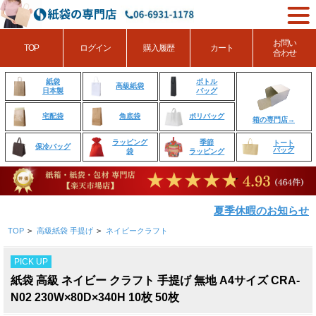
お問い
TOP
ログイン
購入履歴
カート
合わせ
ボトル
紙袋
高級紙袋
バッグ
日本製
角底袋
ポリバッグ
宅配袋
箱の専門店→
ラッピング
季節
トート
保冷バッグ
バッグ
袋
ラッピング
夏季休暇のお知らせ
TOP
>
高級紙袋 手提げ
>
ネイビークラフト
PICK UP
紙袋 高級 ネイビー クラフト 手提げ 無地 A4サイズ CRA-
N02 230W×80D×340H 10枚 50枚