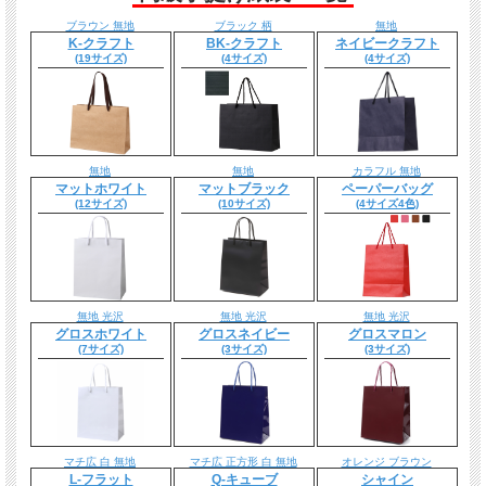
ブラウン 無地
ブラック 柄
無地
K-クラフト
BK-クラフト
ネイビークラフト
(19サイズ)
(4サイズ)
(4サイズ)
無地
無地
カラフル 無地
マットホワイト
マットブラック
ペーパーバッグ
(12サイズ)
(10サイズ)
(4サイズ4色)
無地 光沢
無地 光沢
無地 光沢
グロスホワイト
グロスネイビー
グロスマロン
(7サイズ)
(3サイズ)
(3サイズ)
マチ広 白 無地
マチ広 正方形 白 無地
オレンジ ブラウン
L-フラット
Q-キューブ
シャイン