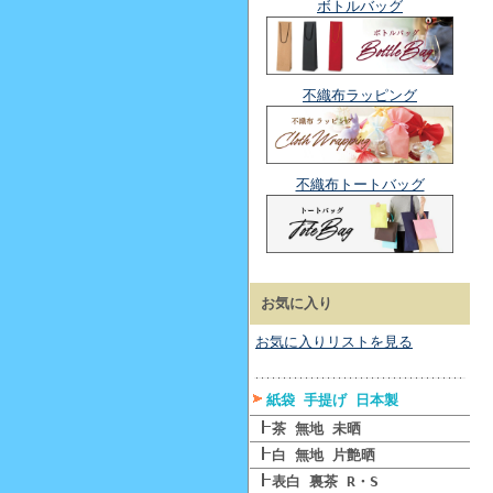
ボトルバッグ
不織布ラッピング
不織布トートバッグ
お気に入り
お気に入りリストを見る
紙袋 手提げ 日本製
茶 無地 未晒
白 無地 片艶晒
表白 裏茶 R・S