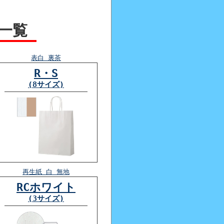
 一覧
表白 裏茶
R・S
(8サイズ)
再生紙 白 無地
RCホワイト
(3サイズ)