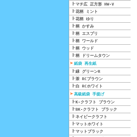
マチ広 正方形 HW-V
花柄 ミント
花柄 ゆり
柄 かすみ
柄 エスプリ
柄 ワールド
柄 ウッド
柄 ドリームタウン
紙袋 再生紙
緑 グリーンR
茶 RCブラウン
白 RCホワイト
高級紙袋 手提げ
K-クラフト ブラウン
BK-クラフト ブラック
ネイビークラフト
マットホワイト
マットブラック