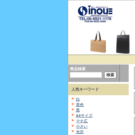
商品検索
人気キーワード
白
茶色
黒
A4サイズ
マチ広
小さい
光沢