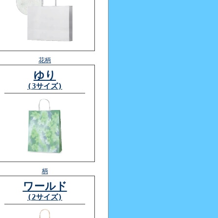
花柄
ゆり
(3サイズ)
柄
ワールド
(2サイズ)