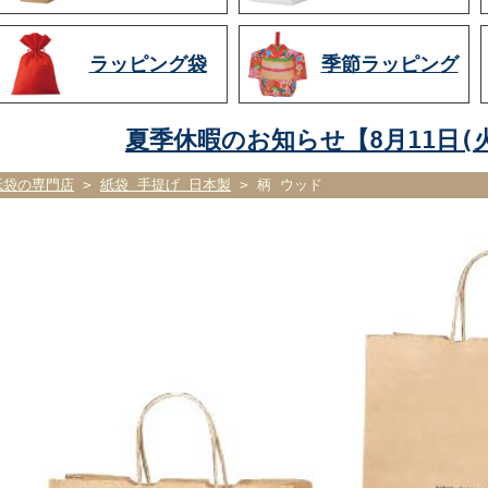
ラッピング袋
季節ラッピング
夏季休暇のお知らせ【8月11日(火
紙袋の専門店
>
紙袋 手提げ 日本製
> 柄 ウッド