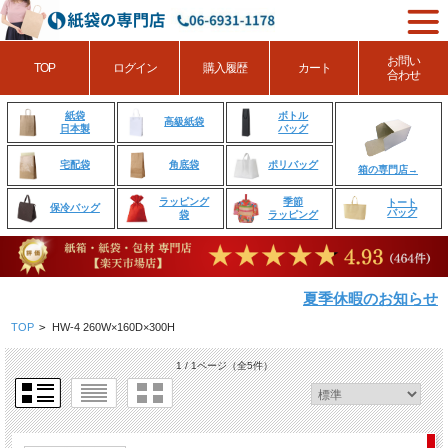
お問い
TOP
ログイン
購入履歴
カート
合わせ
ボトル
紙袋
高級紙袋
バッグ
日本製
角底袋
ポリバッグ
宅配袋
箱の専門店→
ラッピング
季節
トート
保冷バッグ
バッグ
袋
ラッピング
夏季休暇のお知らせ
TOP
>
HW-4 260W×160D×300H
1 / 1ページ
（全5件）