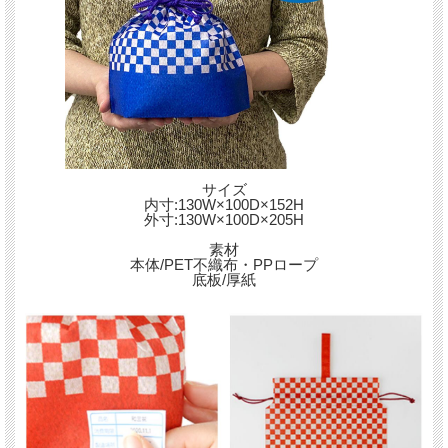
サイズ
内寸:130W×100D×152H
外寸:130W×100D×205H
素材
本体/PET不織布・PPロープ
底板/厚紙