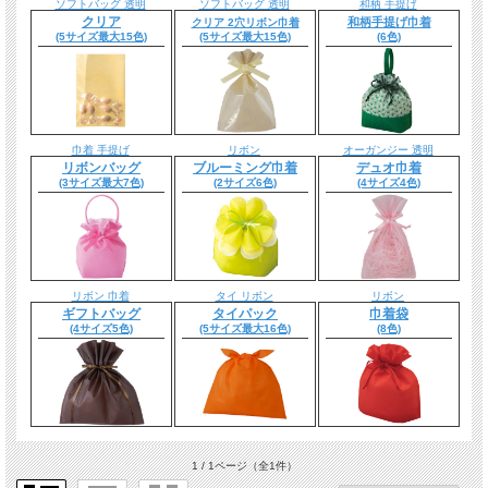
ソフトバッグ 透明
ソフトバッグ 透明
和柄 手提げ
クリア
和柄手提げ巾着
クリア 2穴リボン巾着
(5サイズ最大15色)
(5サイズ最大15色)
(6色)
巾着 手提げ
リボン
オーガンジー 透明
リボンバッグ
ブルーミング巾着
デュオ巾着
(3サイズ最大7色)
(2サイズ6色)
(4サイズ4色)
リボン 巾着
タイ リボン
リボン
ギフトバッグ
タイパック
巾着袋
(4サイズ5色)
(5サイズ最大16色)
(8色)
1 / 1ページ
（全1件）