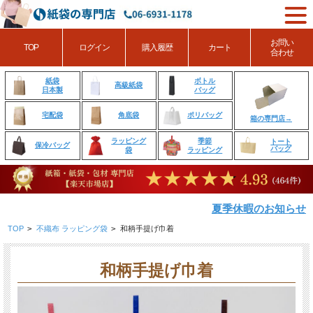
お問い
TOP
ログイン
購入履歴
カート
合わせ
ボトル
紙袋
高級紙袋
バッグ
日本製
角底袋
ポリバッグ
宅配袋
箱の専門店→
ラッピング
季節
トート
保冷バッグ
バッグ
袋
ラッピング
夏季休暇のお知らせ
TOP
>
不織布 ラッピング袋
>
和柄手提げ巾着
和柄手提げ巾着