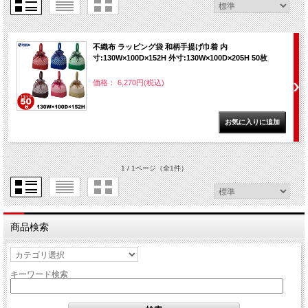
不織布 ラッピング袋 和柄手提げ巾着 内
寸:130W×100D×152H 外寸:130W×100D×205H 50枚
価格： 6,270円(税込)
1 / 1ページ
（全1件）
商品検索
キーワード検索