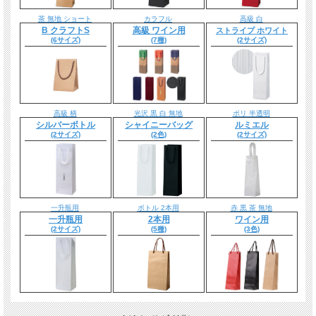
茶 無地 ショート
カラフル
高級 白
B クラフトS
高級 ワイン用
ストライプ ホワイト
(6サイズ)
(7種)
(2サイズ)
高級 柄
光沢 黒 白 無地
ポリ 半透明
シルバーボトル
シャイニーバッグ
ルミエル
(2サイズ)
(2色)
(2サイズ)
一升瓶用
ボトル 2本用
赤 黒 茶 無地
一升瓶用
2本用
ワイン用
(2サイズ)
(5種)
(3色)