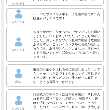
（50代 男性）
ハーバリウムロングボトルに最適の袋です☆高
級感もバッチリです！
（40代 女性）
大きさがわからなかったのでサンプルをお願い
しました。快くお送りいただいてとても助かり
ました。おしゃれなワイン瓶用の紙袋は数種類
ありますが、こういうシンプルなものが欲しか
ったです。ありがとうございました。リピート
（60代 女性）
すると思いますが、100枚なのでしばらく持ち
そうです。
縦長のお菓子を入れるのに重宝しました！とて
もしっかりした袋です！今回はサイズ重視でイ
メージ通りのラッピングに仕上がり大満足で
す！どうも有難うございます！
（匿名）
結婚式のプチギフトに日本酒を選び、それを入
れる持ち帰り用袋として購入。 発送早く、破
れや汚れも一枚もありませんでした。 かなり
余ったので、ワインのプレゼント等に使用しよ
（40代 女性）