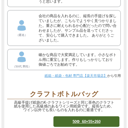
うと思います。
会社の商品を入れるのに、縦長の手提げを探し
ていましたが、こちらでようやく見つかりまし
た。重さに耐えられるか心配だったので問い合
わせましたが、サンプル品を送ってくださっ
て、安心して購入できました。 ありがとうご
（匿名）
ざいました。
確かな商品で大変満足しています。小さなボト
ル用に重宝します。作りもしっかりしており
御値ごろでお勧めです。
（50代 男性）
紙箱・紙袋・包材 専門店【楽天市場店】
から引用
クラフトボトルバッグ
高級手提げ紙袋のK-クラフトシリーズと同じ茶色のクラフト
紙を使用した高級感のあるワイン用紙袋です。縦長なため、
ワイン以外でも長いものを入れるのに最適です。
50Φ 60×55×260