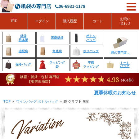
お問い
TOP
ログイン
購入履歴
カート
合わせ
ボトル
紙袋
高級紙袋
バッグ
日本製
角底袋
ポリバッグ
宅配袋
箱の専門店→
ラッピング
季節
トート
保冷バッグ
バッグ
袋
ラッピング
夏季休暇のお知らせ
TOP
>
ワインバッグ ボトルバッグ
>
茶 クラフト 無地