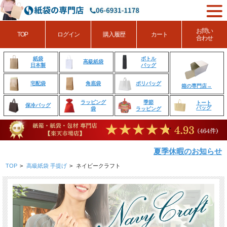
お問い
TOP
ログイン
購入履歴
カート
合わせ
ボトル
紙袋
高級紙袋
バッグ
日本製
角底袋
ポリバッグ
宅配袋
箱の専門店→
ラッピング
季節
トート
保冷バッグ
バッグ
袋
ラッピング
夏季休暇のお知らせ
TOP
>
高級紙袋 手提げ
>
ネイビークラフト