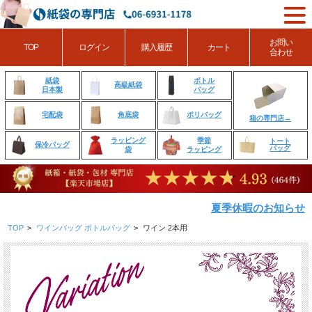
お問い
TOP
ログイン
購入履歴
カート
合わせ
ボトル
紙袋
高級紙袋
バッグ
日本製
角底袋
ポリバッグ
宅配袋
箱の専門店→
ラッピング
季節
トート
保冷バッグ
バッグ
袋
ラッピング
夏季休暇のお知らせ
TOP
>
ワインバッグ ボトルバッグ
>
ワイン 2本用