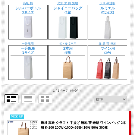
高級 柄
光沢 黒 白 無地
ポリ 半透明
シルバーボトル
シャイニーバッグ
ルミエル
(2サイズ)
(2色)
(2サイズ)
一升瓶用
ボトル 2本用
赤 黒 茶 無地
一升瓶用
2本用
ワイン用
(2サイズ)
(5種)
(3色)
1 / 1ページ
（全6件）
PICK UP
紙袋 高級 クラフト 手提げ 無地 茶 未晒 ワインバッグ 2本
用 K-200 200W×100D×365H 10枚 50枚 300枚