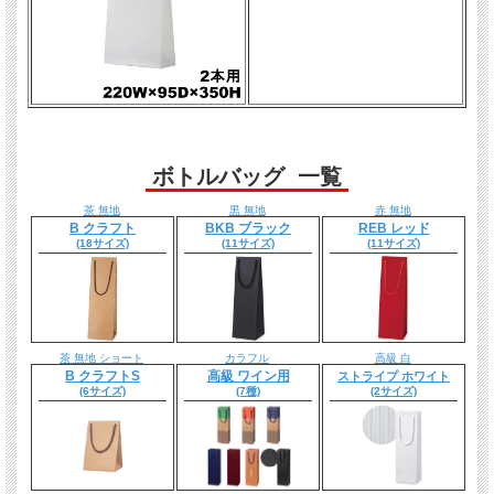
ボトルバッグ 一覧
茶 無地
黒 無地
赤 無地
B クラフト
BKB ブラック
REB レッド
(18サイズ)
(11サイズ)
(11サイズ)
茶 無地 ショート
カラフル
高級 白
B クラフトS
高級 ワイン用
ストライプ ホワイト
(6サイズ)
(7種)
(2サイズ)