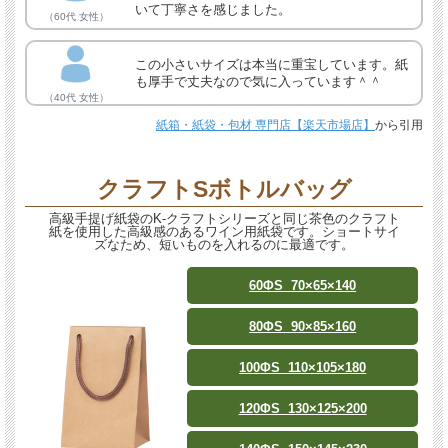
いて丁寧さを感じました。
（60代 女性）
この小さいサイズは本当に重宝しています。紙
も厚手で丈夫なので気に入っています＾＾
（40代 女性）
紙箱・紙袋・包材 専門店【楽天市場店】
から引用
クラフトSボトルバッグ
高級手提げ紙袋のK-クラフトシリーズと同じ茶色のクラフト
紙を使用した高級感のあるワイン用紙袋です。ショートサイ
ズなため、短いものを入れるのに最適です。
60ΦS 70×65×140
80ΦS 90×85×160
100ΦS 110×105×180
120ΦS 130×125×200