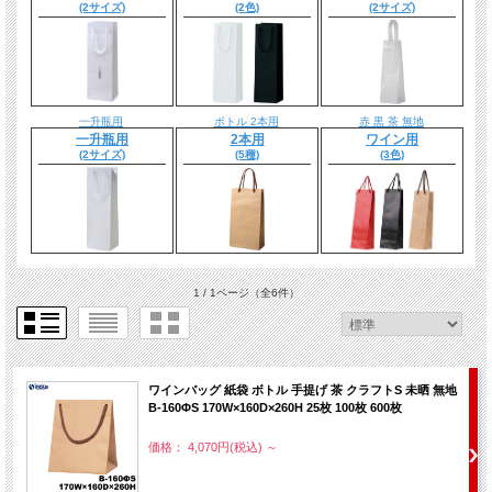
(2サイズ)
(2色)
(2サイズ)
一升瓶用
ボトル 2本用
赤 黒 茶 無地
一升瓶用
2本用
ワイン用
(2サイズ)
(5種)
(3色)
1 / 1ページ
（全6件）
ワインバッグ 紙袋 ボトル 手提げ 茶 クラフトS 未晒 無地
B-160ΦS 170W×160D×260H 25枚 100枚 600枚
価格： 4,070円(税込)
～