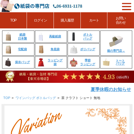
お問い
TOP
ログイン
購入履歴
カート
合わせ
ボトル
紙袋
高級紙袋
バッグ
日本製
角底袋
ポリバッグ
宅配袋
箱の専門店→
ラッピング
季節
トート
保冷バッグ
バッグ
袋
ラッピング
夏季休暇のお知らせ
TOP
>
ワインバッグ ボトルバッグ
>
茶 クラフト ショート 無地