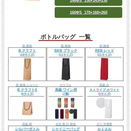
140ΦS 150×145×230
160ΦS 170×160×260
ボトルバッグ 一覧
茶 無地
黒 無地
赤 無地
B クラフト
BKB ブラック
REB レッド
(18サイズ)
(11サイズ)
(11サイズ)
茶 無地 ショート
カラフル
高級 白
B クラフトS
高級 ワイン用
ストライプ ホワイト
(6サイズ)
(7種)
(2サイズ)
高級 柄
光沢 黒 白 無地
ポリ 半透明
シルバーボトル
シャイニーバッグ
ルミエル