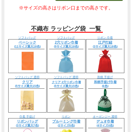
※サイズの高さはリボン口までの高さです。
不織布 ラッピング袋 一覧
ソフトバッグ
ソフトバッグ
リボン 巾着
ベーシック
2穴リボン巾着
江戸打紐
(11サイズ最大18色)
(9サイズ最大18色)
(3サイズ最大18色)
ソフトバッグ 透明
ソフトバッグ 透明
和柄 手提げ
クリア
和柄手提げ巾着
クリア 2穴リボン巾着
(5サイズ最大15色)
(5サイズ最大15色)
(6色)
巾着 手提げ
リボン
オーガンジー 透明
リボンバッグ
ブルーミング巾着
デュオ巾着
(3サイズ最大7色)
(2サイズ6色)
(4サイズ4色)