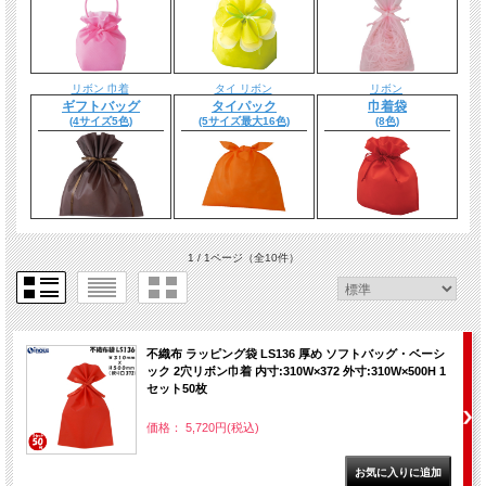
リボン 巾着
タイ リボン
リボン
ギフトバッグ
タイパック
巾着袋
(4サイズ5色)
(5サイズ最大16色)
(8色)
1 / 1ページ
（全10件）
不織布 ラッピング袋 LS136 厚め ソフトバッグ・ベーシ
ック 2穴リボン巾着 内寸:310W×372 外寸:310W×500H 1
セット50枚
価格： 5,720円(税込)