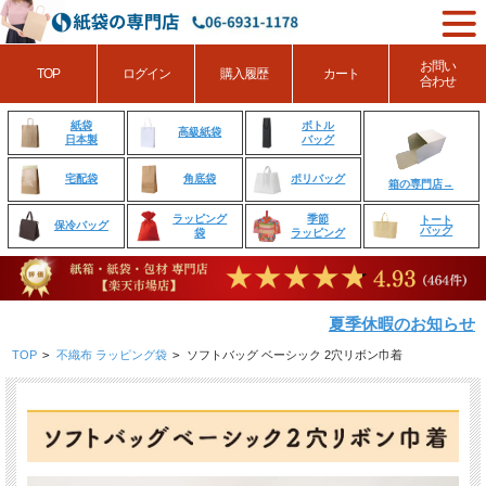
お問い
TOP
ログイン
購入履歴
カート
合わせ
ボトル
紙袋
高級紙袋
バッグ
日本製
角底袋
ポリバッグ
宅配袋
箱の専門店→
ラッピング
季節
トート
保冷バッグ
バッグ
袋
ラッピング
夏季休暇のお知らせ
TOP
>
不織布 ラッピング袋
>
ソフトバッグ ベーシック 2穴リボン巾着