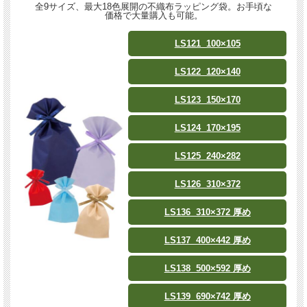
全9サイズ、最大18色展開の不織布ラッピング袋。お手頃な
価格で大量購入も可能。
LS121 100×105
LS122 120×140
LS123 150×170
LS124 170×195
LS125 240×282
LS126 310×372
LS136 310×372 厚め
LS137 400×442 厚め
LS138 500×592 厚め
LS139 690×742 厚め