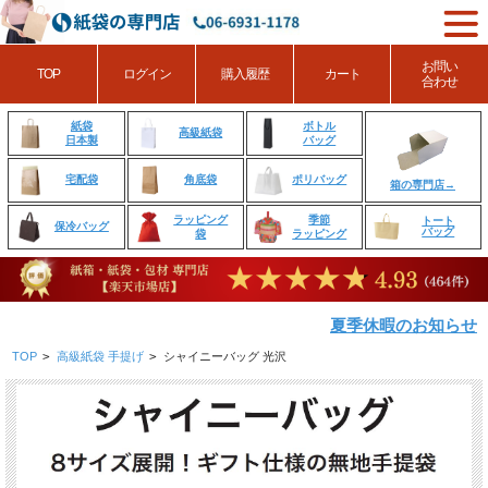
お問い
TOP
ログイン
購入履歴
カート
合わせ
ボトル
紙袋
高級紙袋
バッグ
日本製
角底袋
ポリバッグ
宅配袋
箱の専門店→
ラッピング
季節
トート
保冷バッグ
バッグ
袋
ラッピング
夏季休暇のお知らせ
TOP
>
高級紙袋 手提げ
>
シャイニーバッグ 光沢