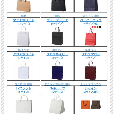
無地
無地
カラフル 無地
マットホワイト
マットブラック
ペーパーバッグ
(12サイズ)
(10サイズ)
(4サイズ4色)
無地 光沢
無地 光沢
無地 光沢
グロスホワイト
グロスネイビー
グロスマロン
(7サイズ)
(3サイズ)
(3サイズ)
マチ広 白 無地
マチ広 正方形 白 無地
オレンジ ブラウン
L-フラット
Q-キューブ
シャイン
(5サイズ)
(6サイズ)
(2サイズ2色)