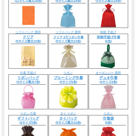
(11サイズ最大18色)
(9サイズ最大18色)
(3サイズ最大18色)
ソフトバッグ 透明
ソフトバッグ 透明
和柄 手提げ
クリア
和柄手提げ巾着
クリア 2穴リボン巾着
(5サイズ最大15色)
(5サイズ最大15色)
(6色)
巾着 手提げ
リボン
オーガンジー 透明
リボンバッグ
ブルーミング巾着
デュオ巾着
(3サイズ最大7色)
(2サイズ6色)
(4サイズ4色)
リボン 巾着
タイ リボン
リボン
ギフトバッグ
タイパック
巾着袋
(4サイズ5色)
(5サイズ最大16色)
(8色)