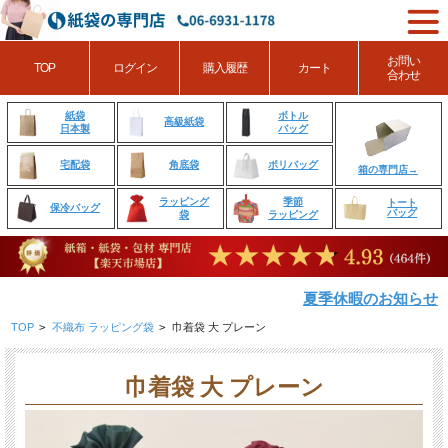
お問い
TOP
ログイン
購入履歴
カート
合わせ
ボトル
紙袋
高級紙袋
バッグ
日本製
角底袋
ポリバッグ
宅配袋
箱の専門店→
ラッピング
季節
トート
保冷バッグ
バッグ
袋
ラッピング
夏季休暇のお知らせ
TOP
>
不織布 ラッピング袋
>
巾着袋 大 プレーン
巾着袋 大 プレーン