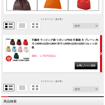
1 / 1ページ
（全1件）
不織布 ラッピング袋 リボン LP056 巾着袋 大 プレーン 内
寸:140W×110D×185H 外寸:140W×110D×225H 1セット20
枚
価格： 1,760円(税込)
1 / 1ページ
（全1件）
商品検索