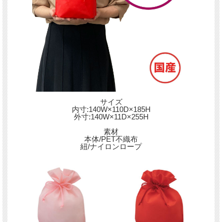
サイズ
内寸:140W×110D×185H
外寸:140W×11D×255H
素材
本体/PET不織布
紐/ナイロンロープ