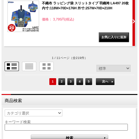
不織布 ラッピング袋 スリットタイプ 羽織袴 LA497 20枚
内寸:118W×70D×176H 外寸:257W×70D×210H
価格： 3,795円(税込)
1 / 11ページ
（全219件）
1
2
3
4
5
次へ
商品検索
キーワード検索