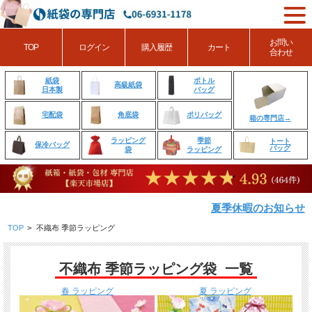
お問い
TOP
ログイン
購入履歴
カート
合わせ
ボトル
紙袋
高級紙袋
バッグ
日本製
角底袋
ポリバッグ
宅配袋
箱の専門店→
ラッピング
季節
トート
保冷バッグ
バッグ
袋
ラッピング
夏季休暇のお知らせ
TOP
>
不織布 季節ラッピング
不織布 季節ラッピング袋 一覧
春 ラッピング
夏 ラッピング