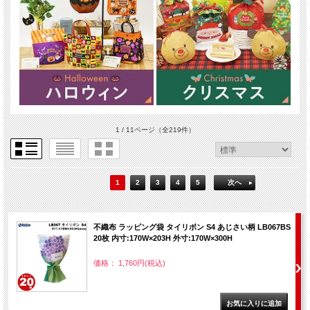
1 / 11ページ
（全219件）
1
2
3
4
5
次へ
不織布 ラッピング袋 タイリボン S4 あじさい柄 LB067BS
20枚 内寸:170W×203H 外寸:170W×300H
価格： 1,760円(税込)