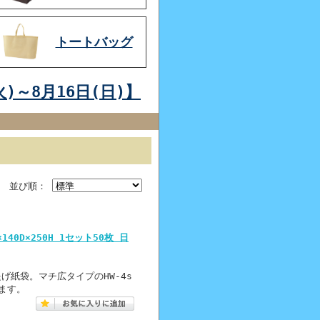
トートバッグ
)～8月16日(日)】
並び順：
140D×250H 1セット50枚 日
提げ紙袋。マチ広タイプのHW-4s
ます。