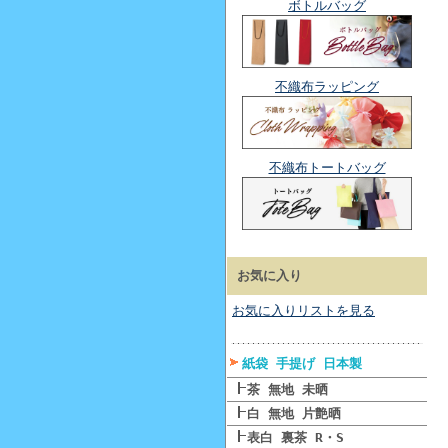
ボトルバッグ
不織布ラッピング
不織布トートバッグ
お気に入り
お気に入りリストを見る
紙袋 手提げ 日本製
茶 無地 未晒
白 無地 片艶晒
表白 裏茶 R・S