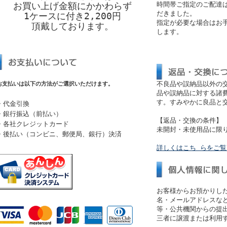
お買い上げ金額にかかわらず
時間帯ご指定のご配達
だきました。
1ケースに付き2,200円
指定が必要な場合はお
頂戴しております。
します。
不良品や誤納品以外の
お支払いは以下の方法がご選択いただけます。
品や誤納品に対する諸
す。すみやかに良品と
・代金引換
・銀行振込（前払い）
【返品・交換の条件】
・各社クレジットカード
未開封・未使用品に限
・後払い（コンビニ、郵便局、銀行）決済
詳しくはこち らをご
お客様からお預かりし
名・メールアドレスなど
等・公共機関からの提
三者に譲渡または利用