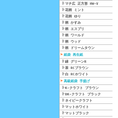
マチ広 正方形 HW-V
花柄 ミント
花柄 ゆり
柄 かすみ
柄 エスプリ
柄 ワールド
柄 ウッド
柄 ドリームタウン
紙袋 再生紙
緑 グリーンR
茶 RCブラウン
白 RCホワイト
高級紙袋 手提げ
K-クラフト ブラウン
BK-クラフト ブラック
ネイビークラフト
マットホワイト
マットブラック