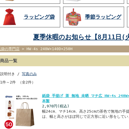
ラッピング袋
季節ラッピング
夏季休暇のお知らせ【8月11日(火
紙袋の専門店
> HW-4s 240W×140D×250H
商品一覧
説明付き /
写真のみ
1件～2件 （全2件）
紙袋 手提げ 茶 無地 未晒 マチ広 HW-4s 240W×
本製
2,970円
(税込)
幅24cm、マチ14cm、高さ25cmの茶色で無地の手
は、幅と高さがほぼ同じで正方形に近い形をしてい