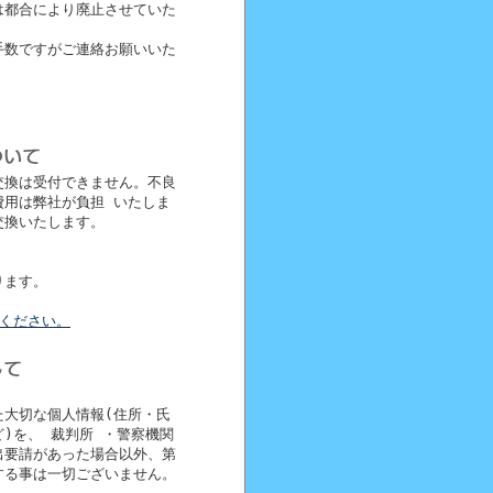
は都合により廃止させていた
手数ですがご連絡お願いいた
交換は受付できません。不良
費用は弊社が負担 いたしま
交換いたします。
ります。
覧ください。
た大切な個人情報(住所・氏
)を、 裁判所 ・警察機関
出要請があった場合以外、第
する事は一切ございません。