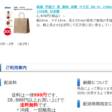
紙袋 手提げ 茶 無地 未晒 マチ広 HW-4s 240W×1
1500枚 日本製
2,970円
(税込)
～
幅24cm、マチ14cm、高さ25cmの茶色で無地の手
は、幅と高さがほぼ同じで正方形に近い形をしてい
1件～2件 （全2件）
商品によって異なりま
以内に出荷するよう努
送料は一律
990円
です。
20,000円以上お買い上げで
送料無料
です。
＊沖縄、一部離島は