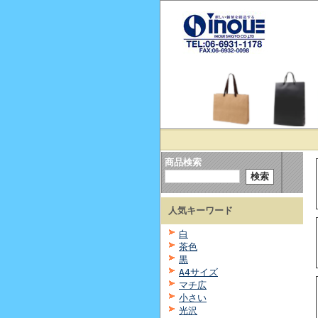
商品検索
人気キーワード
白
茶色
黒
A4サイズ
マチ広
小さい
光沢