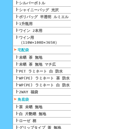
シルバーボトル
シャイニーバッグ 光沢
ポリバッグ 半透明 ルミエル
1升瓶用
ワイン 2本用
ワイン用
（110W×100D×365H）
宅配袋
未晒 茶 無地
未晒 茶 無地 マチ広
PET ラミネート 白 防水
WP(PE) ラミネート 茶 防水
WP(PE) ラミネート 白 防水
2WAY 福袋
角底袋
茶 未晒 無地
白 片艶晒 無地
ローゼ 柄
グリップタイプ 茶 無地