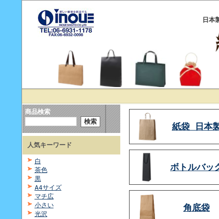
日本
商品検索
紙袋 日本
人気キーワード
白
ボトルバッ
茶色
黒
A4サイズ
マチ広
小さい
角底袋
光沢