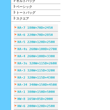
キルトバッグ
ベーシック
トートバッグ
スクエア
HA-7 180W×70D×245H
HA-6 220W×70D×285H
HA-5 220W×120D×250H
HA-4s 260W×100D×270H
HA-4 260W×100D×330H
HA-3s 320W×115D×260H
HA-3 320W×115D×320H
HA-2 320W×115D×430H
HA-34 340W×150D×450H
HA-1 380W×150D×500H
HW-8 165W×85D×200H
HW-6 200W×120D×250H