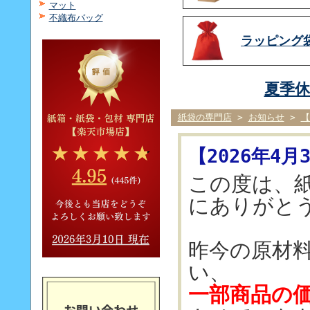
マット
不織布バッグ
ラッピング
夏季休
紙袋の専門店
>
お知らせ
>
【
【2026年4
この度は、
にありがと
昨今の原材
い、
一部商品の価