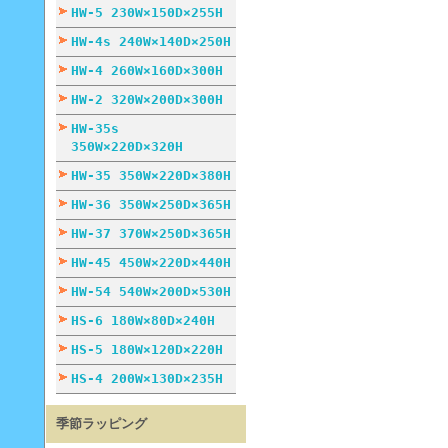
HW-5 230W×150D×255H
HW-4s 240W×140D×250H
HW-4 260W×160D×300H
HW-2 320W×200D×300H
HW-35s
350W×220D×320H
HW-35 350W×220D×380H
HW-36 350W×250D×365H
HW-37 370W×250D×365H
HW-45 450W×220D×440H
HW-54 540W×200D×530H
HS-6 180W×80D×240H
HS-5 180W×120D×220H
HS-4 200W×130D×235H
季節ラッピング