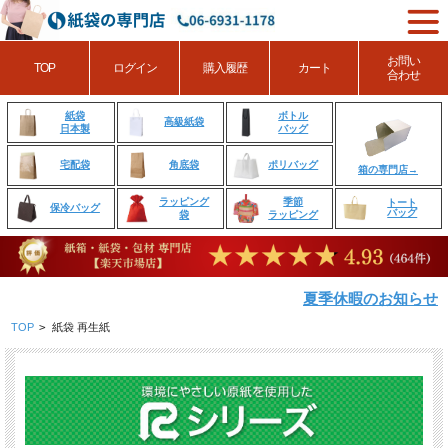
お問い
TOP
ログイン
購入履歴
カート
合わせ
ボトル
紙袋
高級紙袋
バッグ
日本製
角底袋
ポリバッグ
宅配袋
箱の専門店→
ラッピング
季節
トート
保冷バッグ
バッグ
袋
ラッピング
夏季休暇のお知らせ
TOP
>
紙袋 再生紙