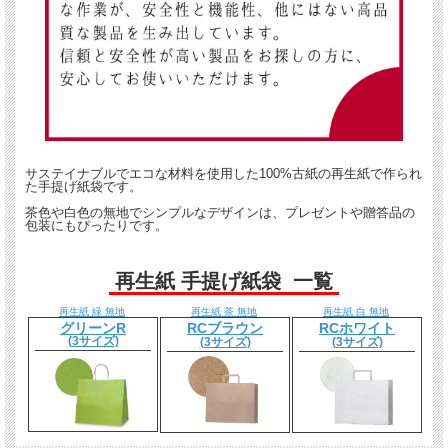
サステイナブルでエコな材料を使用した100%古紙の再生紙で作られ
た手提げ紙袋です。
茶色や白色の無地でシンプルなデザインは、プレゼントや贈答品の
包装にもぴったりです。
再生紙 手提げ紙袋 一覧
再生紙 緑 無地
再生紙 茶 無地
再生紙 白 無地
グリーンR
RCブラウン
RCホワイト
(3サイズ)
(3サイズ)
(3サイズ)